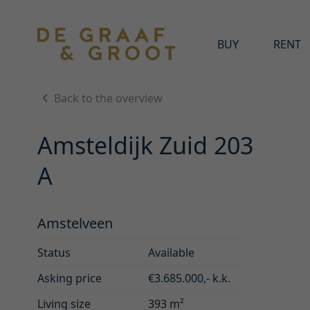
BUY
RENT
Back to the overview
Amsteldijk Zuid 203
A
Amstelveen
Status
Available
Asking price
€3.685.000,- k.k.
Living size
393 m²