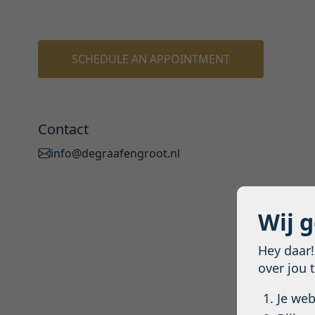
SCHEDULE AN APPOINTMENT
Contact
info@degraafengroot.nl
Wij 
Hey daar
over jou 
Je we