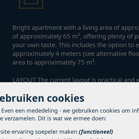
Bright apartment with a living area of appr
of approximately 65 m², offering plenty of po
your own taste. This includes the option to 
approximately 4 meters (see alternative floor
area to approximately 75 m².
LAYOUT The current layout is practical and w
are two bedrooms and the kitchen. All three
gebruiken cookies
creating a natural flow between indoor and 
approximately 65 m² offers endless possibili
! Even een mededeling - we gebruiken cookies om in
relaxing, dining, or enjoying the sun. At th
te verzamelen. Dit is wat we ermee doen:
shed/storage unit, ideal for additional stora
bsite-ervaring soepeler maken
(functioneel)