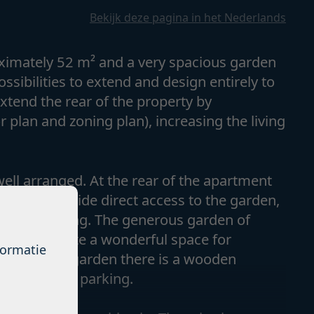
Bekijk deze pagina in het Nederlands
oximately 52 m² and a very spacious garden
ssibilities to extend and design entirely to
extend the rear of the property by
 plan and zoning plan), increasing the living
ell arranged. At the rear of the apartment
 rooms provide direct access to the garden,
outdoor living. The generous garden of
ties to create a wonderful space for
formatie
e back of the garden there is a wooden
ge or bicycle parking.