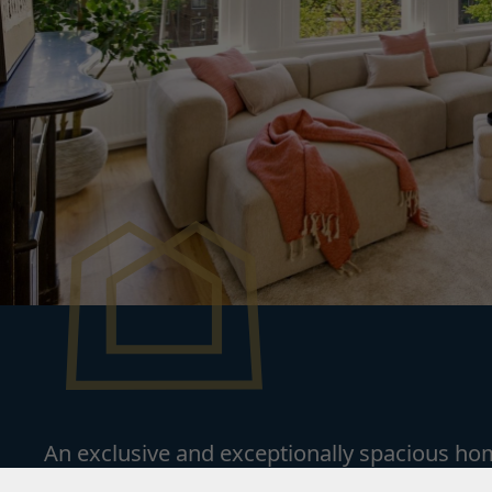
An exclusive and exceptionally spacious home
spanning a generous 172 m², uniquely combi