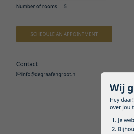
Number of rooms
5
SCHEDULE AN APPOINTMENT
Contact
info@degraafengroot.nl
Wij 
Hey daar
over jou 
Je we
Bijhou