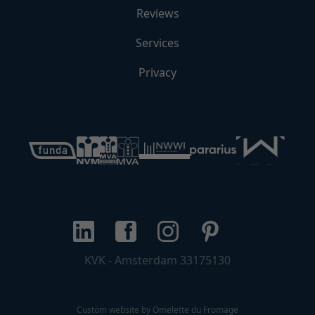
Reviews
Excellent accessibility and amenities within walking
distance;
Services
Healthy owners’ association, monthly service costs
are €100;
Privacy
Located on private land;
Delivery in consultation.
KVK - Amsterdam 33175130
Custom website by Omelette du Fromage