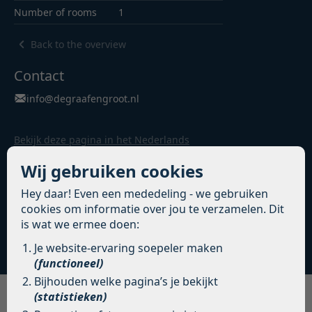
Number of rooms
1
Back to the overview
Contact
info@degraafengroot.nl
Bekijk deze pagina in het Nederlands
Wij gebruiken cookies
Hey daar! Even een mededeling - we gebruiken
READ MORE
cookies om informatie over jou te verzamelen. Dit
is wat we ermee doen:
Je website-ervaring soepeler maken
(functioneel)
Bijhouden welke pagina’s je bekijkt
(statistieken)