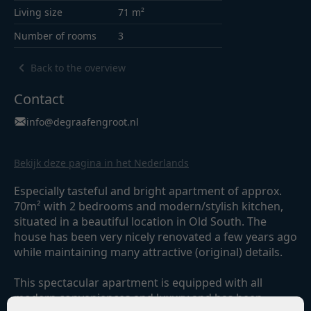
Living size
71 m²
Number of rooms
3
Back to the overview
Contact
info@degraafengroot.nl
Bekijk deze pagina in het Nederlands
Especially tasteful and bright apartment of approx.
70m² with 2 bedrooms and modern/stylish kitchen,
situated in a beautiful location in Old South. The
house has been very nicely renovated a few years ago
while maintaining many attractive (original) details.
This spectacular apartment is equipped with all
modern conveniences and luxury and has been