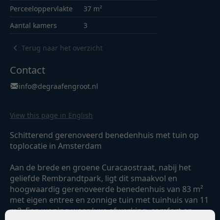
Perceeloppervlakte
37 m²
Aantal kamers
3
Terug naar het overzicht
Contact
info@degraafengroot.nl
View this page in English
Schitterend gerenoveerd benedenhuis met tuin op
toplocatie in Amsterdam
Aan de brede en groene Curacaostraat, nabij het
geliefde Rembrandtpark, ligt dit smaakvol en
hoogwaardig gerenoveerde benedenhuis van 83 m²
met eigen entree en zonnige tuin met tuinhuis van 11
m2. Een woning waar luxe afwerking, comfort en