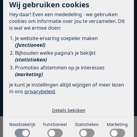
sfeer samenkomen – en waar binnen en buiten
Wij gebruiken cookies
nagenoeg naadloos in elkaar overlopen.
Hey daar! Even een mededeling - we gebruiken
cookies om informatie over jou te verzamelen. Dit
INDELING
is wat we ermee doen:
Via de eigen voordeur bereikt u de hal met ruimte
Je website-ervaring soepeler maken
voor de garderobe en net separaat toilet.
(functioneel)
Bijhouden welke pagina’s je bekijkt
De hoofdslaapkamer is van uitstekend formaat en
(statistieken)
krijgt extra charme door de sfeervolle erker. De op
Promoties afstemmen op je interesses
maat gemaakte kledingkasten bieden verrassend
(marketing)
veel bergruimte, zonder te overheersen – ideaal voor
een altijd opgeruimd huis.
Je kunt je instellingen altijd wijzigen of meer lezen
VERDER LEZEN
in ons
privacybeleid
.
De luxe badkamer is een echte blikvanger: voorzien
De cookies die wij gebruiken per
van een vrijstaand ligbad, ruime inloopdouche,
categorie
dubbele wastafel en een aparte ruimte voor de
Details bekijken
was-/droogopstelling.
Noodzakelijk
Noodzakelijk
Functioneel
Statistieken
Marketing
Noodzakelijke cookies helpen een website bruikbaar te
Een fraaie stalen deur met glas leidt naar het hart van
Functioneel
maken door basisfuncties zoals paginanavigatie en
de woning: de moderne open keuken met robuust