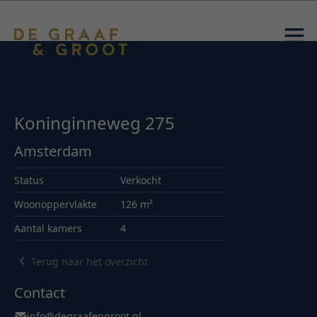
Koninginneweg 275
Amsterdam
Status
Verkocht
Woonoppervlakte
126 m²
Aantal kamers
4
Terug naar het overzicht
Contact
info@degraafengroot.nl