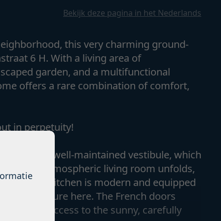
Bekijk deze pagina in het Nederlands
 neighborhood, this very charming ground-
straat 6 H. With a living area of
ndscaped garden, and a multifunctional
ome offers a rare combination of comfort,
t in perpetuity!
ance into a well-maintained vestibule, which
bright and atmospheric living room unfolds,
formatie
e. The open kitchen is modern and equipped
oking a pleasure here. The French doors
nd provide access to the sunny, carefully