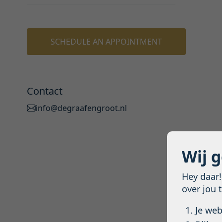
SCHEDULE AN APPOINTMENT
Contact
info@degraafengroot.nl
Wij 
Hey daar
over jou 
Je we