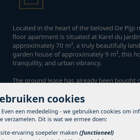
Located in the heart of the beloved De Pijp
floor apartment is situated at Karel du Jardin
approximately 70 m², a truly beautifully la
garden house of approximately 9 m², this h
tranquility, and urban vibrancy.
The ground lease has already been bought ou
gebruiken cookies
Layout You enter the home via a private entr
provides access to the hall. From here, the 
! Even een mededeling - we gebruiken cookies om in
extending across the full depth of the hom
te verzamelen. Dit is wat we ermee doen:
with various built-in appliances, making co
naturally connect the interior and exterior a
bsite-ervaring soepeler maken
(functioneel)